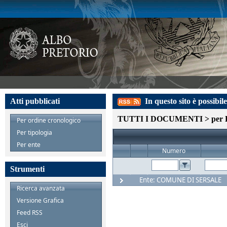
Atti pubblicati
In questo sito è possibile
TUTTI I DOCUMENTI > per 
Per ordine cronologico
Per tipologia
Per ente
Numero
p.
Strumenti
Ente: COMUNE DI SERSALE
Ricerca avanzata
Versione Grafica
Feed RSS
Esci