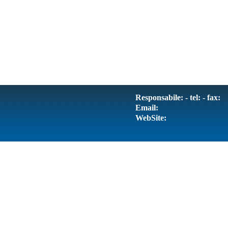
Responsabile: - tel: - fax:
Email:
WebSite: