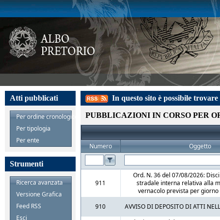
Atti pubblicati
In questo sito è possibile trovare l
PUBBLICAZIONI IN CORSO PER 
Per ordine cronologico
Per tipologia
Per ente
Numero
Oggetto
Strumenti
Ord. N. 36 del 07/08/2026: Disci
Ricerca avanzata
911
stradale interna relativa alla 
vernacolo prevista per giorn
Versione Grafica
Feed RSS
910
AVVISO DI DEPOSITO DI ATTI NE
Esci