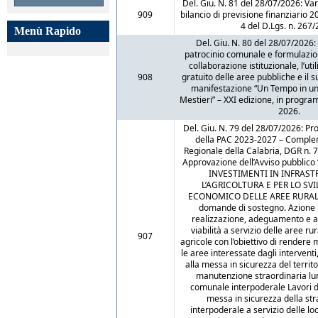
Del. Giu. N. 81 del 28/07/2026: Va
909
bilancio di previsione finanziario 2
4 del D.Lgs. n. 267
Menù Rapido
Del. Giu. N. 80 del 28/07/2026
patrocinio comunale e formulazione
collaborazione istituzionale, l’ut
908
gratuito delle aree pubbliche e il s
manifestazione “Un Tempo in un
Mestieri” – XXI edizione, in progra
2026.
Del. Giu. N. 79 del 28/07/2026: P
della PAC 2023-2027 – Comple
Regionale della Calabria, DGR n. 
Approvazione dell’Avviso pubblico
INVESTIMENTI IN INFRAST
L’AGRICOLTURA E PER LO SV
ECONOMICO DELLE AREE RURALI”
domande di sostegno. Azione 
realizzazione, adeguamento e 
viabilità a servizio delle aree ru
907
agricole con l’obiettivo di rendere
le aree interessate dagli intervent
alla messa in sicurezza del territo
manutenzione straordinaria lun
comunale interpoderale Lavori 
messa in sicurezza della s
interpoderale a servizio delle loc