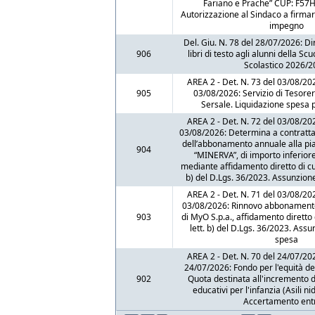
Fariano e Prache” CUP: F5
Autorizzazione al Sindaco a firmar
impegno
Del. Giu. N. 78 del 28/07/2026: Dir
906
libri di testo agli alunni della S
Scolastico 2026/2
AREA 2 - Det. N. 73 del 03/08/20
905
03/08/2026: Servizio di Tesore
Sersale. Liquidazione spesa 
AREA 2 - Det. N. 72 del 03/08/20
03/08/2026: Determina a contrattar
dell’abbonamento annuale alla pi
904
“MINERVA”, di importo inferior
mediante affidamento diretto di cui al
b) del D.Lgs. 36/2023. Assunzion
AREA 2 - Det. N. 71 del 03/08/20
03/08/2026: Rinnovo abbonamento
903
di MyO S.p.a., affidamento diretto di 
lett. b) del D.Lgs. 36/2023. Ass
spesa
AREA 2 - Det. N. 70 del 24/07/20
24/07/2026: Fondo per l'equità del 
902
Quota destinata all'incremento de
educativi per l'infanzia (Asili n
Accertamento ent